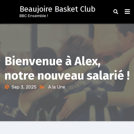
Aller
Beaujoire Basket Club
au
BBC Ensemble !
contenu
Bienvenue à Alex,
notre nouveau salarié !
Sep 3, 2025
A la Une