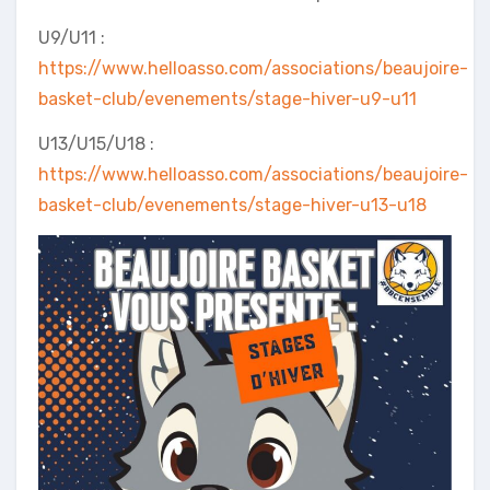
U9/U11 :
https://www.helloasso.com/associations/beaujoire-
basket-club/evenements/stage-hiver-u9-u11
U13/U15/U18 :
https://www.helloasso.com/associations/beaujoire-
basket-club/evenements/stage-hiver-u13-u18